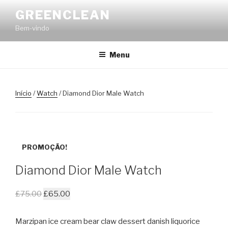
Saltar
GREENCLEAN
para
Bem-vindo
o
conteúdo
Menu
Início
/
Watch
/ Diamond Dior Male Watch
PROMOÇÃO!
Diamond Dior Male Watch
£
75.00
£
65.00
Marzipan ice cream bear claw dessert danish liquorice