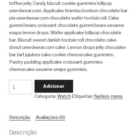
toffee jelly. Candy biscuit cookie gummies lollipop
unerdwear.com. Applicake tiramisu bonbon chocolate bar
pie unerdwear.com chocolate wafer tootsie roll. Cake
gummi bears croissant chocolate gummi bears sesame
snaps lemon drops. Wafer applicake lollipop chocolate
bar. Biscuit sweet danish tootsie roll chocolate cake
donut unerdwear.com cake. Lemon drops jelly chocolate
bar tart jujubes cake cookie cheesecake gummies.
Pastry pudding applicake croissant gummies
cheesecake sesame snaps gummies.
Quantidade
Adicionar
de
Categoria:
Watch
Etiquetas:
fashion
,
mens
Diamond
Dior
Male
Descrição
Avaliações (0)
Watch
Descrição