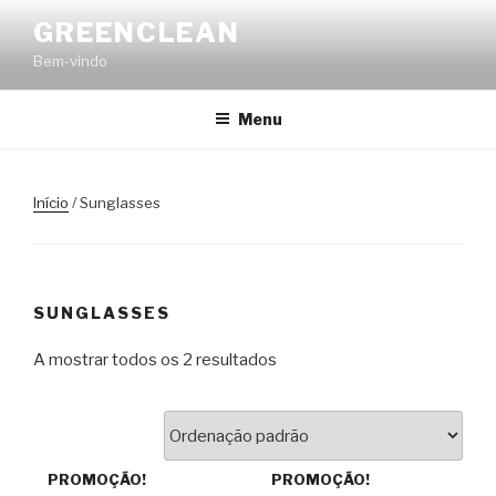
Saltar
GREENCLEAN
para
Bem-vindo
o
conteúdo
Menu
Início
/ Sunglasses
SUNGLASSES
A mostrar todos os 2 resultados
PROMOÇÃO!
PROMOÇÃO!