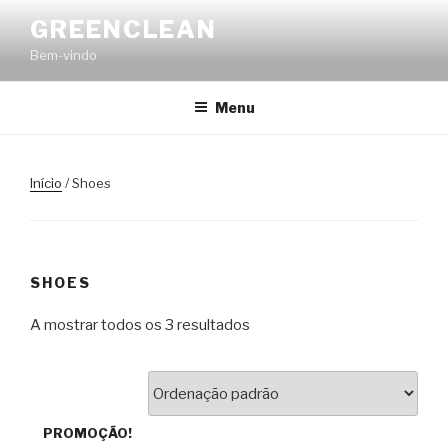
Saltar
GREENCLEAN
para
Bem-vindo
o
conteúdo
Menu
Início
/ Shoes
SHOES
A mostrar todos os 3 resultados
PROMOÇÃO!